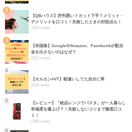
2
【QBハウス】評判悪い？カット下手？メリット・
デメリットを口コミ！失敗したときの対処法も！
3350 views
3
【米国株】GoogleやAmazon、Facebookが配当
金を出さないのはなぜ？
2521 views
4
【オルカン≠VT】勘違いしてた自分に草
2424 views
5
【レビュー】「絶品レンジでパスタ」が一人暮らし
幸福度を爆上げ？！失敗しないコツまで徹底口コ
ミ！
2380 views
6