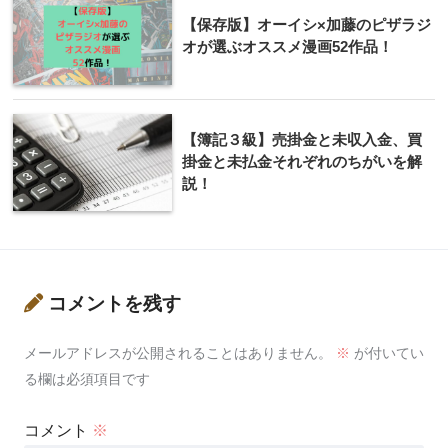
【保存版】オーイシ×加藤のピザラジ
オが選ぶオススメ漫画52作品！
【簿記３級】売掛金と未収入金、買
掛金と未払金それぞれのちがいを解
説！
コメントを残す
メールアドレスが公開されることはありません。
※
が付いてい
る欄は必須項目です
コメント
※