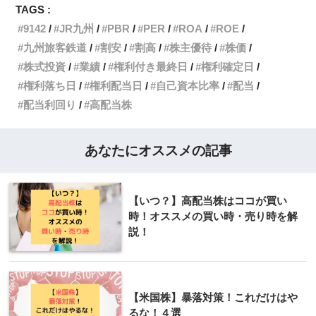
TAGS :
9142
JR九州
PBR
PER
ROA
ROE
九州旅客鉄道
割安
割高
株主優待
株価
株式投資
業績
権利付き最終日
権利確定日
権利落ち日
権利配当日
自己資本比率
配当
配当利回り
高配当株
あなたにオススメの記事
【いつ？】高配当株はココが買い
時！オススメの買い時・売り時を解
説！
【米国株】暴落対策！これだけはや
るな！４選