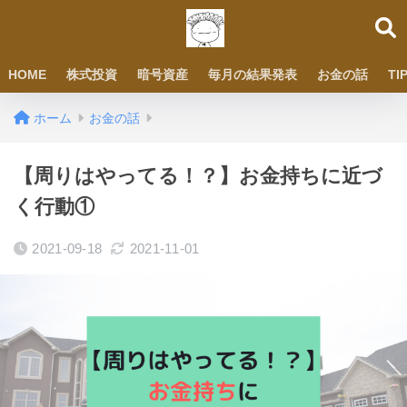
HOME
株式投資
暗号資産
毎月の結果発表
お金の話
TI
ホーム
お金の話
【周りはやってる！？】お金持ちに近づ
く行動①
2021-09-18
2021-11-01