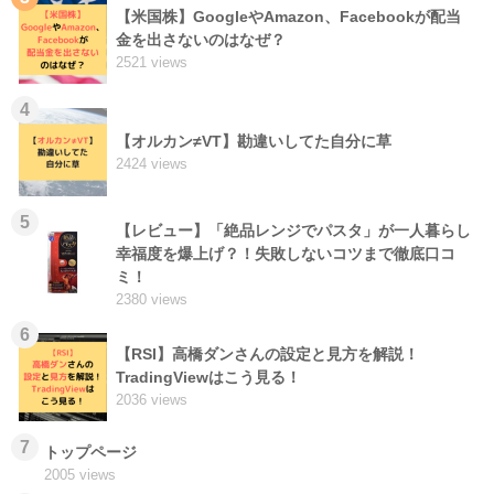
【米国株】GoogleやAmazon、Facebookが配当
金を出さないのはなぜ？
2521 views
4
【オルカン≠VT】勘違いしてた自分に草
2424 views
5
【レビュー】「絶品レンジでパスタ」が一人暮らし
幸福度を爆上げ？！失敗しないコツまで徹底口コ
ミ！
2380 views
6
【RSI】高橋ダンさんの設定と見方を解説！
TradingViewはこう見る！
2036 views
7
トップページ
2005 views