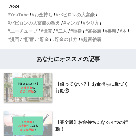
TAGS :
YouTube
お金持ち
バビロンの大富豪
バビロンの大富豪の教え
マンガ
やり方
ユーチューブ
世帯
二人
単身
富裕層
書籍
本
漫画
貯蓄
貯金
貯金の仕方
超富裕層
あなたにオススメの記事
【侮ってない？】お金持ちに近づく
行動②
【完全版】お金持ちになる４つの行
動！