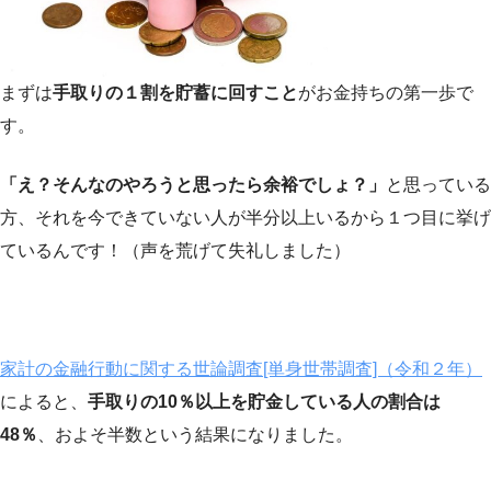
まずは
手取りの１割を貯蓄に回すこと
がお金持ちの第一歩で
す。
「え？そんなのやろうと思ったら余裕でしょ？」
と思っている
方、それを今できていない人が半分以上いるから１つ目に挙げ
ているんです！（声を荒げて失礼しました）
家計の金融行動に関する世論調査[単身世帯調査]（令和２年）
によると、
手取りの
10％以上
を貯金している人の割合は
48％
、およそ半数という結果になりました。