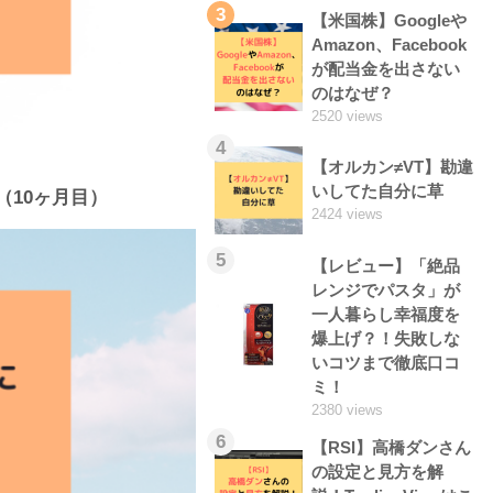
3
【米国株】Googleや
Amazon、Facebook
が配当金を出さない
のはなぜ？
2520 views
4
【オルカン≠VT】勘違
いしてた自分に草
（10ヶ月目）
2424 views
5
【レビュー】「絶品
レンジでパスタ」が
一人暮らし幸福度を
爆上げ？！失敗しな
いコツまで徹底口コ
ミ！
2380 views
6
【RSI】高橋ダンさん
の設定と見方を解