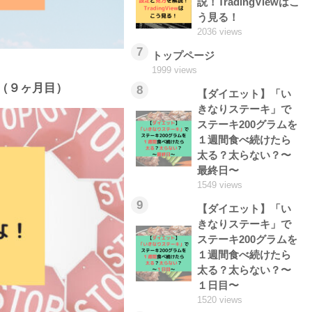
説！TradingViewはこ
う見る！
2036 views
7
トップページ
1999 views
（９ヶ月目）
8
【ダイエット】「い
きなりステーキ」で
ステーキ200グラムを
１週間食べ続けたら
太る？太らない？〜
最終日〜
1549 views
9
【ダイエット】「い
きなりステーキ」で
ステーキ200グラムを
１週間食べ続けたら
太る？太らない？〜
１日目〜
1520 views