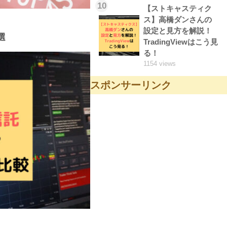
10
【ストキャスティク
ス】高橋ダンさんの
設定と見方を解説！
選
TradingViewはこう見
る！
1154 views
スポンサーリンク