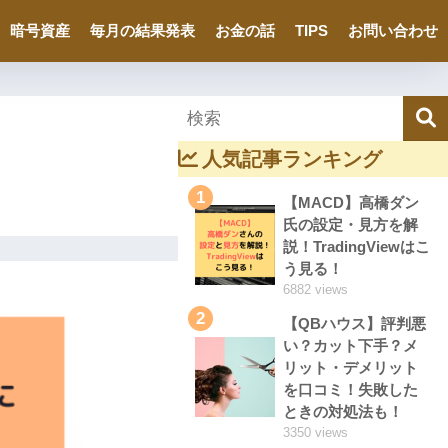
暗号資産
毎月の結果発表
お金の話
TIPS
お問い合わせ
人気記事ランキング
1
【MACD】高橋ダン
氏の設定・見方を解
説！TradingViewはこ
う見る！
6882 views
2
【QBハウス】評判悪
い？カット下手？メ
リット・デメリット
を口コミ！失敗した
ときの対処法も！
3350 views